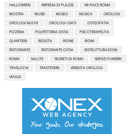
HALLOWEEN
IMPRESA DI PULIZIE
MI PIACE ROMA
MOSTRA
MUSEI
MUSEO
MUSICA
OROLOGI
OROLOGI NUOVI
OROLOGI USATI
OSTEOPATIA
PIZZERIA
POLPETTERIA OSTIA
PSICOTERAPEUTA
QUARTIERI
REGISTA
RIONE
RIONI
RISTORANTE
RISTORANTE OSTIA
RISTRUTTURAZIONI
ROMA
SALUTE
SEGRETI DI ROMA
SERVIZI FUNEBRI
TRASLOCHI
TRASTEVERE
VENDITA OROLOGI
VIAGGI