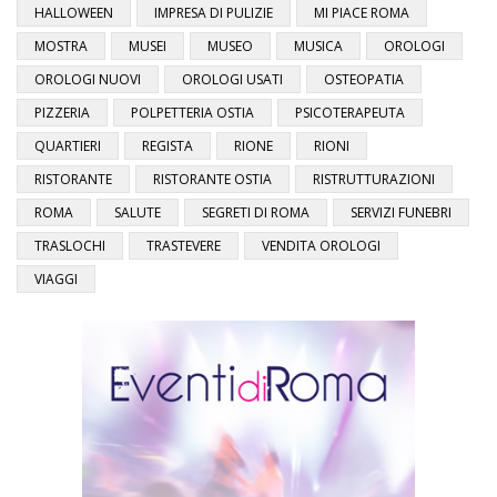
HALLOWEEN
IMPRESA DI PULIZIE
MI PIACE ROMA
MOSTRA
MUSEI
MUSEO
MUSICA
OROLOGI
OROLOGI NUOVI
OROLOGI USATI
OSTEOPATIA
PIZZERIA
POLPETTERIA OSTIA
PSICOTERAPEUTA
QUARTIERI
REGISTA
RIONE
RIONI
RISTORANTE
RISTORANTE OSTIA
RISTRUTTURAZIONI
ROMA
SALUTE
SEGRETI DI ROMA
SERVIZI FUNEBRI
TRASLOCHI
TRASTEVERE
VENDITA OROLOGI
VIAGGI