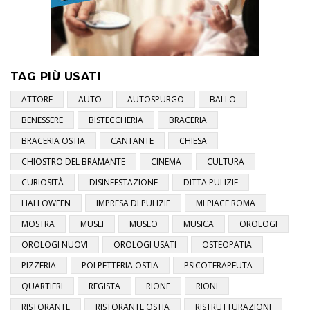
TAG PIÙ USATI
ATTORE
AUTO
AUTOSPURGO
BALLO
BENESSERE
BISTECCHERIA
BRACERIA
BRACERIA OSTIA
CANTANTE
CHIESA
CHIOSTRO DEL BRAMANTE
CINEMA
CULTURA
CURIOSITÀ
DISINFESTAZIONE
DITTA PULIZIE
HALLOWEEN
IMPRESA DI PULIZIE
MI PIACE ROMA
MOSTRA
MUSEI
MUSEO
MUSICA
OROLOGI
OROLOGI NUOVI
OROLOGI USATI
OSTEOPATIA
PIZZERIA
POLPETTERIA OSTIA
PSICOTERAPEUTA
QUARTIERI
REGISTA
RIONE
RIONI
RISTORANTE
RISTORANTE OSTIA
RISTRUTTURAZIONI