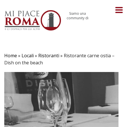
Siamo una
community di
Home
»
Locali
»
Ristoranti
»
Ristorante carne ostia –
Dish on the beach